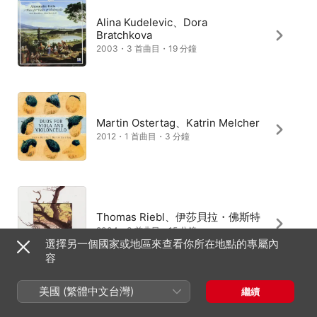
Alina Kudelevic、Dora
Bratchkova
2003・3 首曲目・19 分鐘
Martin Ostertag、Katrin Melcher
2012・1 首曲目・3 分鐘
Thomas Riebl、伊莎貝拉・佛斯特
2004・3 首曲目・15 分鐘
選擇另一個國家或地區來查看你所在地點的專屬內
容
美國 (繁體中文台灣)
繼續
Sachiko Suda、Tomoko Kawada