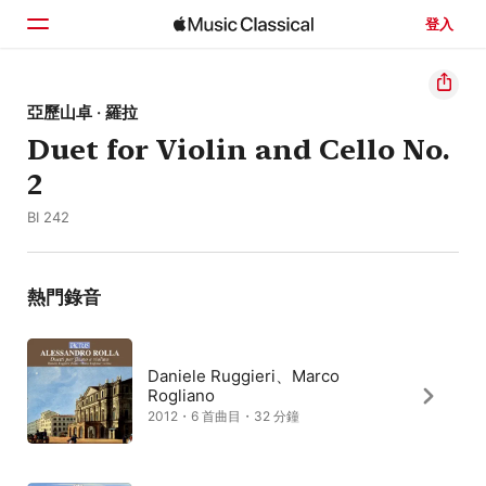
登入
首頁
亞歷山卓 · 羅拉
Duet for Violin and Cello No.
瀏覽
2
搜尋
BI 242
熱門錄音
Daniele Ruggieri、Marco
Rogliano
2012・6 首曲目・32 分鐘