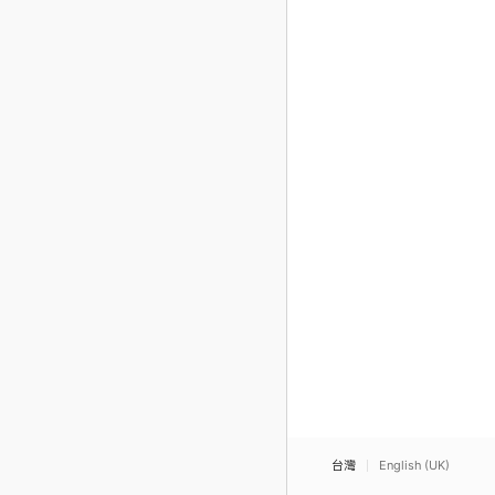
台灣
English (UK)