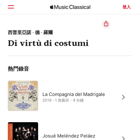
登入
首頁
西普里亞諾 · 德 · 羅爾
Di virtù di costumi
瀏覽
搜尋
熱門錄音
La Compagnia del Madrigale
2019・1 首曲目・4 分鐘
Josué Meléndez Peláez