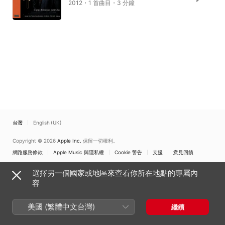
2012・1 首曲目・3 分鐘
台灣
English (UK)
Copyright © 2026
Apple Inc.
保留一切權利。
網路服務條款
Apple Music 與隱私權
Cookie 警告
支援
意見回饋
選擇另一個國家或地區來查看你所在地點的專屬內
容
美國 (繁體中文台灣)
繼續