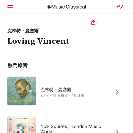
登入
首頁
克林特・曼塞爾
Loving Vincent
瀏覽
搜尋
熱門錄音
克林特・曼塞爾
2017・13 首曲目・46 分鐘
Nick Squires、London Music
Works