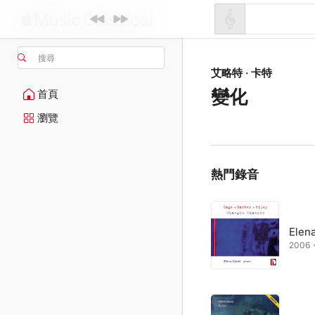
搜尋
艾略特 · 卡特
變化
首頁
瀏覽
熱門錄音
Elena
2006