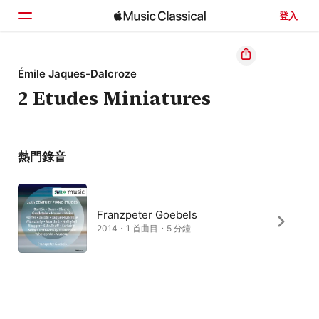
登入
首頁
Émile Jaques-Dalcroze
2 Etudes Miniatures
瀏覽
搜尋
熱門錄音
Franzpeter Goebels
2014・1 首曲目・5 分鐘