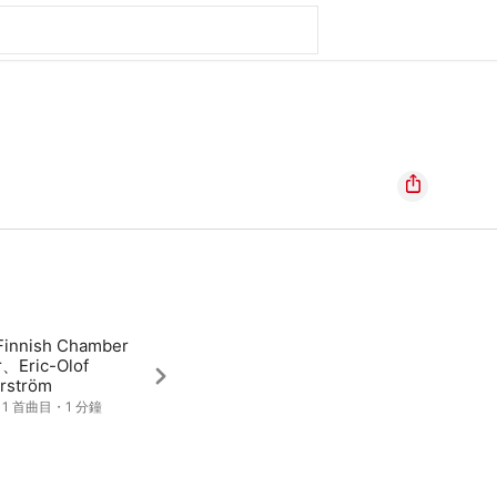
Finnish Chamber
r、Eric-Olof
rström
・1 首曲目・1 分鐘