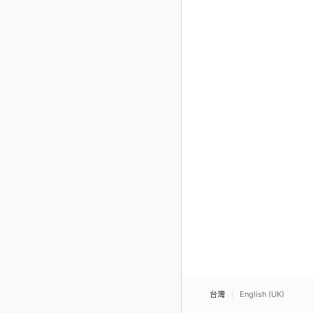
台灣
English (UK)