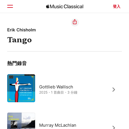
登入
首頁
Erik Chisholm
Tango
瀏覽
搜尋
熱門錄音
Gottlieb Wallisch
2025・1 首曲目・3 分鐘
Murray McLachlan