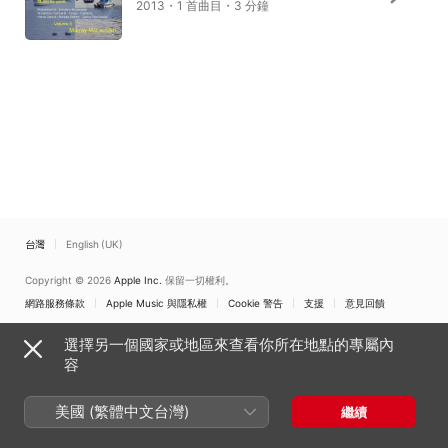
2013・1 首曲目・3 分鐘
台灣
English (UK)
Copyright © 2026
Apple Inc.
保留一切權利。
網路服務條款
Apple Music 與隱私權
Cookie 警告
支援
意見回饋
選擇另一個國家或地區來查看你所在地點的專屬內
容
美國 (繁體中文台灣)
繼續