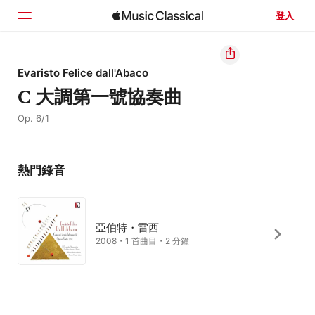
登入
首頁
Evaristo Felice dall'Abaco
C 大調第一號協奏曲
瀏覽
Op. 6/1
搜尋
熱門錄音
亞伯特・雷西
2008・1 首曲目・2 分鐘