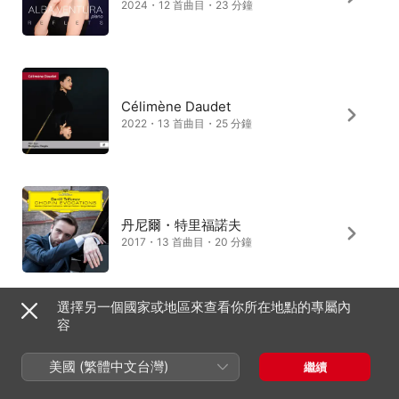
2024・12 首曲目・23 分鐘
Célimène Daudet
2022・13 首曲目・25 分鐘
丹尼爾・特里福諾夫
2017・13 首曲目・20 分鐘
選擇另一個國家或地區來查看你所在地點的專屬內
容
Marina Staneva
2023・13 首曲目・23 分鐘
美國 (繁體中文台灣)
繼續