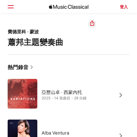
登入
首頁
費德里科 · 蒙波
蕭邦主題變奏曲
瀏覽
搜尋
熱門錄音
亞歷山卓 · 西蒙內托
2025・14 首曲目・28 分鐘
Alba Ventura