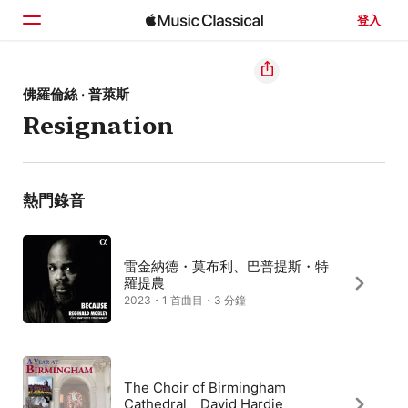
登入
首頁
佛羅倫絲 · 普萊斯
Resignation
瀏覽
搜尋
熱門錄音
雷金納德・莫布利、巴普提斯・特
羅提農
2023・1 首曲目・3 分鐘
The Choir of Birmingham
Cathedral、David Hardie