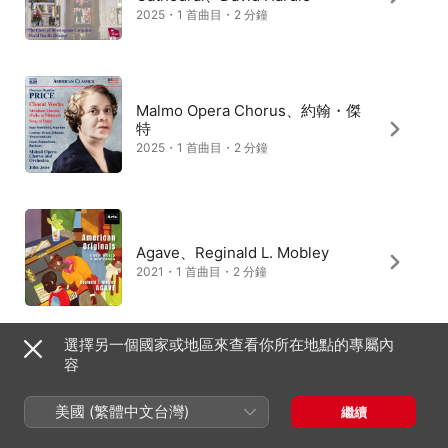
2025・1 首曲目・2 分鐘
Malmo Opera Chorus、約翰・傑
特
2025・1 首曲目・2 分鐘
Agave、Reginald L. Mobley
2021・1 首曲目・2 分鐘
選擇另一個國家或地區來查看你所在地點的專屬內
容
美國 (繁體中文台灣)
繼續
台灣
English (UK)