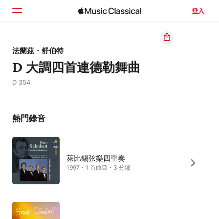
登入
首頁
法蘭茲・舒伯特
D 大調四首連德勒舞曲
瀏覽
D 354
搜尋
熱門錄音
萊比錫弦樂四重奏
1997・1 首曲目・3 分鐘