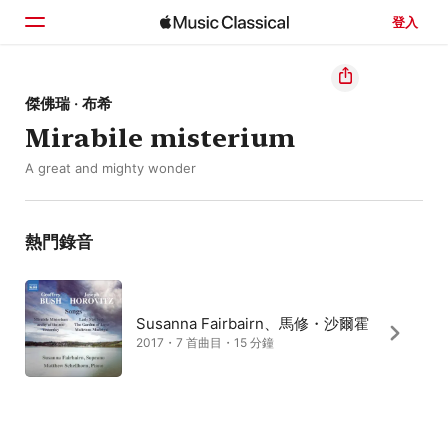
登入
首頁
傑佛瑞 · 布希
Mirabile misterium
瀏覽
A great and mighty wonder
搜尋
熱門錄音
Susanna Fairbairn、馬修・沙爾霍
2017・7 首曲目・15 分鐘