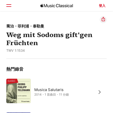
登入
首頁
喬治・菲利浦・泰勒曼
Weg mit Sodoms gift'gen
瀏覽
Früchten
搜尋
TWV 1:1534
熱門錄音
Musica Salutaris
2014・1 首曲目・11 分鐘