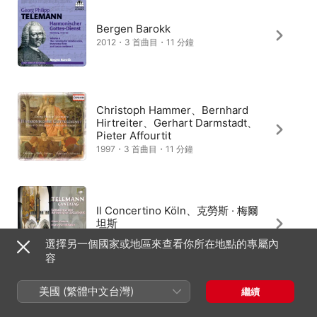
Bergen Barokk
2012・3 首曲目・11 分鐘
Christoph Hammer、Bernhard
Hirtreiter、Gerhart Darmstadt、
Pieter Affourtit
1997・3 首曲目・11 分鐘
Il Concertino Köln、克勞斯 · 梅爾
坦斯
2006・1 首曲目・11 分鐘
選擇另一個國家或地區來查看你所在地點的專屬內
容
美國 (繁體中文台灣)
繼續
英國室內樂團