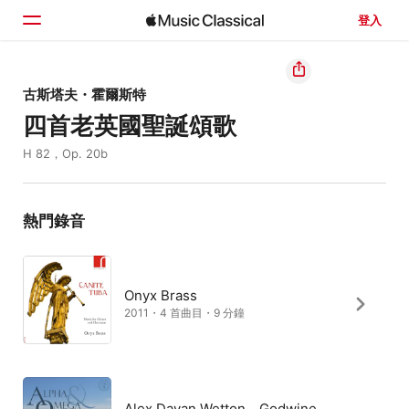
登入
首頁
古斯塔夫・霍爾斯特
四首老英國聖誕頌歌
瀏覽
H 82，Op. 20b
搜尋
熱門錄音
Onyx Brass
2011・4 首曲目・9 分鐘
Alex Davan Wetton、Godwine