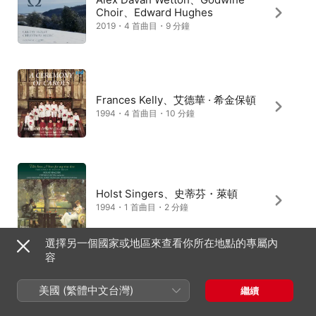
Choir、Edward Hughes
2019・4 首曲目・9 分鐘
Frances Kelly、艾德華 · 希金保頓
1994・4 首曲目・10 分鐘
Holst Singers、史蒂芬・萊頓
1994・1 首曲目・2 分鐘
選擇另一個國家或地區來查看你所在地點的專屬內
容
Grace Rossiter、Finchley
美國 (繁體中文台灣)
繼續
Children's Music Group
2004・3 首曲目・7 分鐘