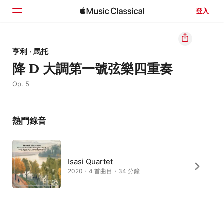
登入
首頁
亨利 · 馬托
降 D 大調第一號弦樂四重奏
瀏覽
Op. 5
搜尋
熱門錄音
Isasi Quartet
2020・4 首曲目・34 分鐘