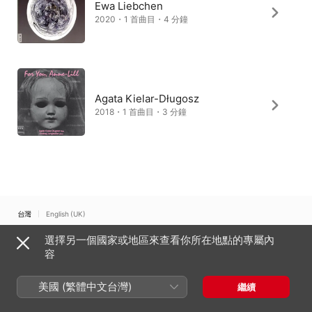
Ewa Liebchen
2020・1 首曲目・4 分鐘
Agata Kielar-Długosz
2018・1 首曲目・3 分鐘
台灣
English (UK)
選擇另一個國家或地區來查看你所在地點的專屬內
Copyright © 2026
Apple Inc.
保留一切權利。
容
網路服務條款
Apple Music 與隱私權
Cookie 警告
支援
意見回饋
美國 (繁體中文台灣)
繼續