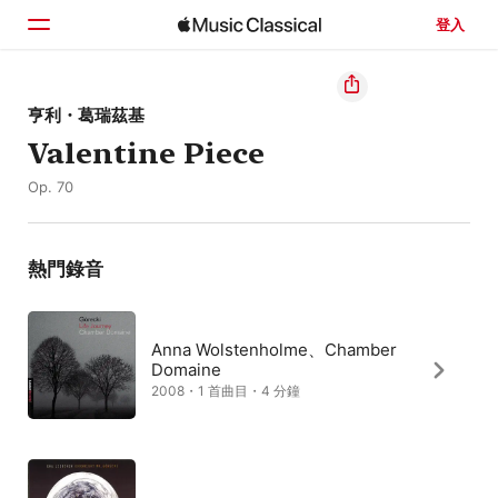
登入
首頁
亨利・葛瑞茲基
Valentine Piece
瀏覽
Op. 70
搜尋
熱門錄音
Anna Wolstenholme、Chamber
Domaine
2008・1 首曲目・4 分鐘