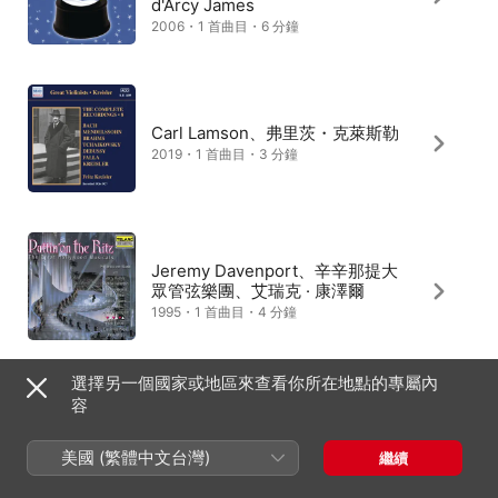
d'Arcy James
2006・1 首曲目・6 分鐘
Carl Lamson、弗里茨・克萊斯勒
2019・1 首曲目・3 分鐘
Jeremy Davenport、辛辛那提大
眾管弦樂團、艾瑞克 · 康澤爾
1995・1 首曲目・4 分鐘
選擇另一個國家或地區來查看你所在地點的專屬內
容
Isabelle Durin、Michaël
Ertzscheid
美國 (繁體中文台灣)
繼續
2026・1 首曲目・2 分鐘