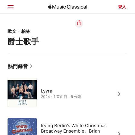
登入
首頁
歐文・柏林
爵士歌手
瀏覽
搜尋
熱門錄音
Lyyra
2024・1 首曲目・5 分鐘
Irving Berlin's White Christmas
Broadway Ensemble、Brian