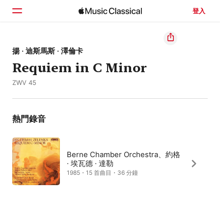
登入
首頁
揚 · 迪斯馬斯 · 澤倫卡
Requiem in C Minor
瀏覽
ZWV 45
搜尋
熱門錄音
Berne Chamber Orchestra、約格
· 埃瓦德 · 達勒
1985・15 首曲目・36 分鐘