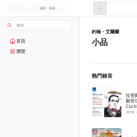
搜尋
約翰・艾爾蘭
小品
首頁
瀏覽
熱門錄音
拉斐爾
鵝管弦
Curti
2016