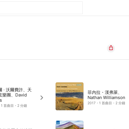
 · 沃爾費許、天
菲內拉・漢弗萊、
樂團、David
Nathan Williamson
s
2017・1 首曲目・2 分鐘
・1 首曲目・2 分鐘