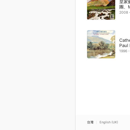
皇家
團、Ma
2008
Cath
Paul 
1996
台灣
English (UK)