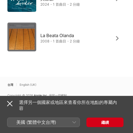
2024・1 首曲目・2 分鐘
La Beata Olanda
2008・1 首曲目・2 分鐘
台灣
English (UK)
Copyright © 2026
Apple Inc.
保留一切權利。
選擇另一個國家或地區來查看你所在地點的專屬內
網路服務條款
Apple Music 與隱私權
Cookie 警告
支援
意見回饋
容
美國 (繁體中文台灣)
繼續