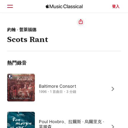
登入
首頁
約翰 ‧ 普萊福德
Scots Rant
瀏覽
搜尋
熱門錄音
Baltimore Consort
1996・1 首曲目・3 分鐘
Poul Hoxbro、拉爾斯 · 烏爾里克 ·
莫滕森