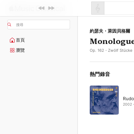
搜尋
約瑟夫・萊因貝格爾
Monologu
首頁
瀏覽
Op. 162・Zwölf Stücke
熱門錄音
Rudol
2002