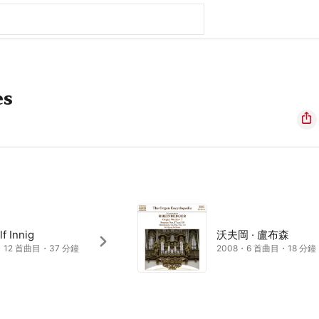
es
f Innig
沃夫岡 · 盧布森
・12 首曲目・37 分鐘
2008・6 首曲目・18 分鐘