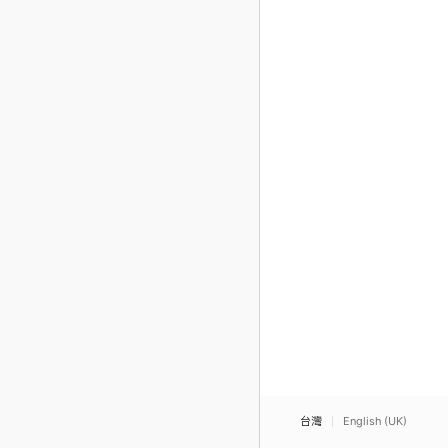
台灣
English (UK)