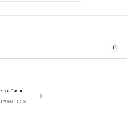
on a Can All-
・1 首曲目・8 分鐘