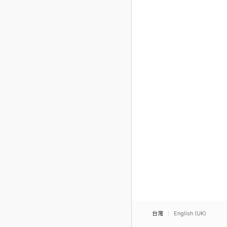
台灣
English (UK)