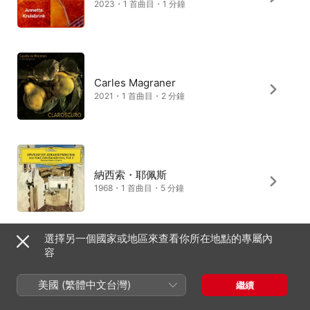
2023・1 首曲目・1 分鐘
Carles Magraner
2021・1 首曲目・2 分鐘
納西索・耶佩斯
1968・1 首曲目・5 分鐘
選擇另一個國家或地區來查看你所在地點的專屬內
容
Duo Gioco di Salterio
2018・2 首曲目・3 分鐘
美國 (繁體中文台灣)
繼續