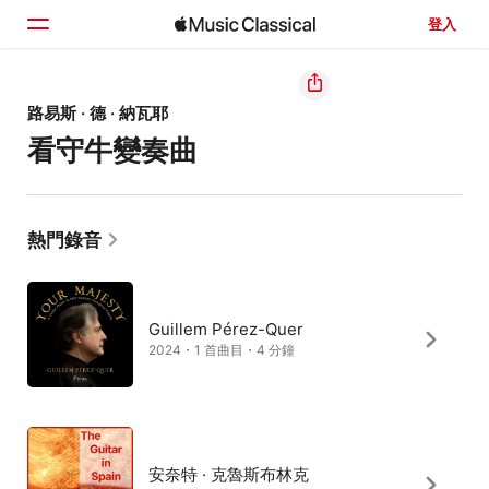
登入
首頁
路易斯 · 德 · 納瓦耶
看守牛變奏曲
瀏覽
搜尋
熱門錄音
Guillem Pérez-Quer
2024・1 首曲目・4 分鐘
安奈特 · 克魯斯布林克