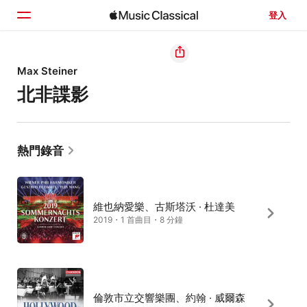
登入
首頁
Max Steiner
北非諜影
瀏覽
搜尋
熱門錄音
維也納愛樂、古斯塔沃 · 杜達美
2019・1 首曲目・8 分鐘
倫敦市立交響樂團、約翰 · 威爾森