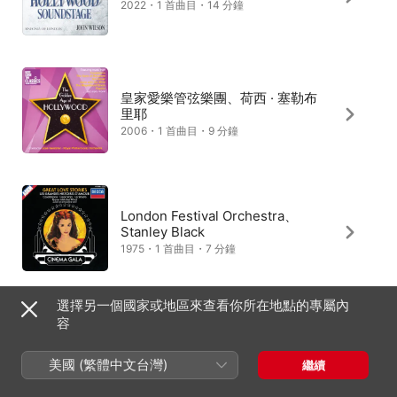
2022・1 首曲目・14 分鐘
皇家愛樂管弦樂團、荷西 · 塞勒布
里耶
2006・1 首曲目・9 分鐘
London Festival Orchestra、
Stanley Black
1975・1 首曲目・7 分鐘
選擇另一個國家或地區來查看你所在地點的專屬內
容
Cocomi、牛牛
2025・1 首曲目・4 分鐘
美國 (繁體中文台灣)
繼續