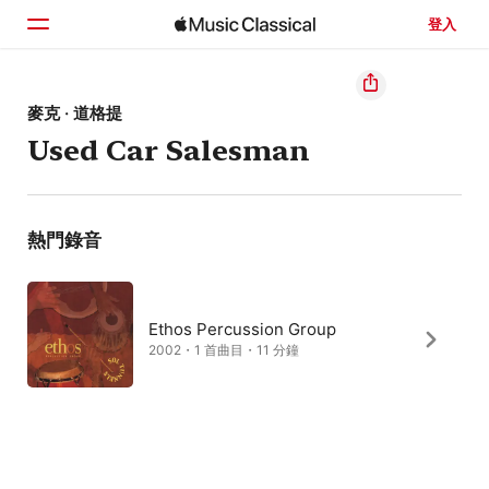
登入
首頁
麥克 · 道格提
Used Car Salesman
瀏覽
搜尋
熱門錄音
Ethos Percussion Group
2002・1 首曲目・11 分鐘