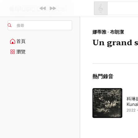
搜尋
娜蒂雅 · 布朗潔
Un grand 
首頁
瀏覽
熱門錄音
科琳
Kunal
2022