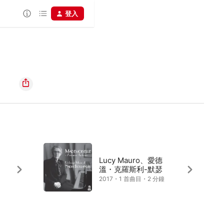
登入
Lucy Mauro、愛德
溫・克羅斯利-默瑟
2017・1 首曲目・2 分鐘