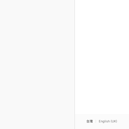
台灣
English (UK)