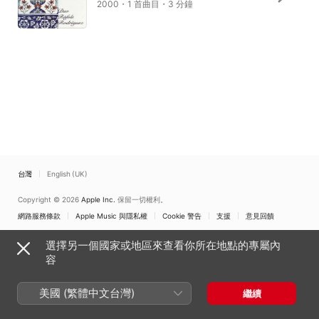
2000・1 首曲目・3 分鐘
台灣
English (UK)
Copyright © 2026
Apple Inc.
保留一切權利。
網路服務條款
Apple Music 與隱私權
Cookie 警告
支援
意見回饋
選擇另一個國家或地區來查看你所在地點的專屬內
容
美國 (繁體中文台灣)
繼續