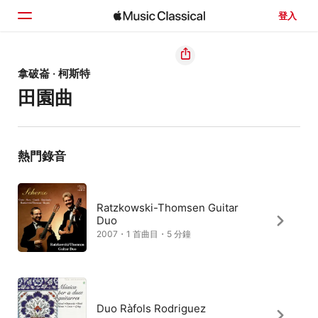
登入
首頁
拿破崙 · 柯斯特
田園曲
瀏覽
搜尋
熱門錄音
Ratzkowski-Thomsen Guitar
Duo
2007・1 首曲目・5 分鐘
Duo Ràfols Rodriguez