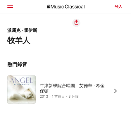
登入
首頁
派屈克 · 霍伊斯
牧羊人
瀏覽
搜尋
熱門錄音
牛津新學院合唱團、艾德華 · 希金
保頓
2013・1 首曲目・3 分鐘