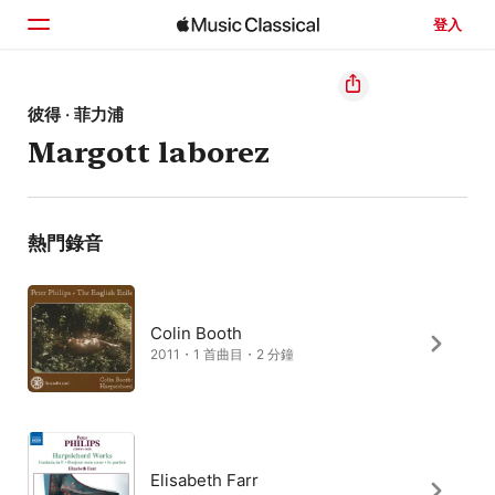
登入
首頁
彼得 · 菲力浦
Margott laborez
瀏覽
搜尋
熱門錄音
Colin Booth
2011・1 首曲目・2 分鐘
Elisabeth Farr