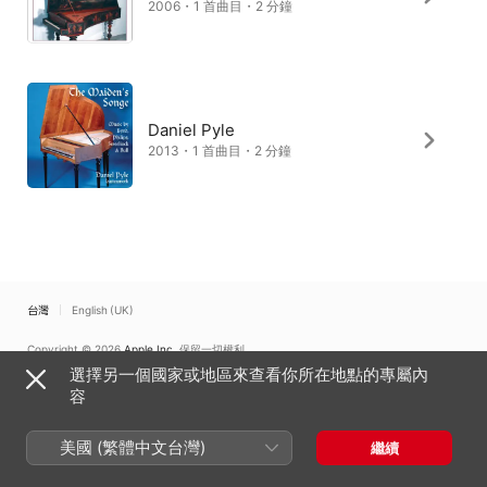
2006・1 首曲目・2 分鐘
Daniel Pyle
2013・1 首曲目・2 分鐘
台灣
English (UK)
Copyright © 2026
Apple Inc.
保留一切權利。
選擇另一個國家或地區來查看你所在地點的專屬內
網路服務條款
Apple Music 與隱私權
Cookie 警告
支援
意見回饋
容
美國 (繁體中文台灣)
繼續