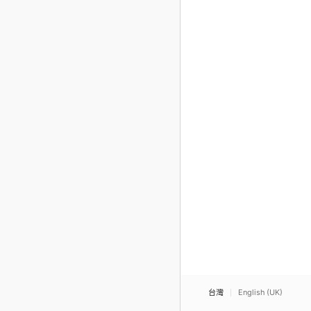
台灣
English (UK)