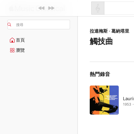
搜尋
拉達梅斯 · 葛納塔里
觸技曲
首頁
瀏覽
熱門錄音
Laur
1953