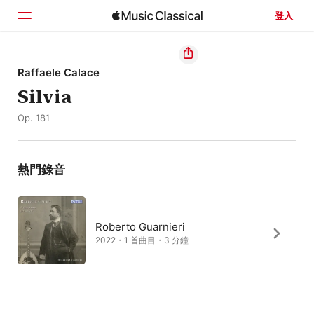
登入
首頁
Raffaele Calace
Silvia
瀏覽
Op. 181
搜尋
熱門錄音
Roberto Guarnieri
2022・1 首曲目・3 分鐘