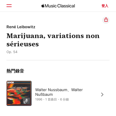
登入
首頁
René Leibowitz
Marijuana, variations non
瀏覽
sérieuses
搜尋
Op. 54
熱門錄音
Walter Nussbaum、Walter
Nußbaum
1996・1 首曲目・6 分鐘