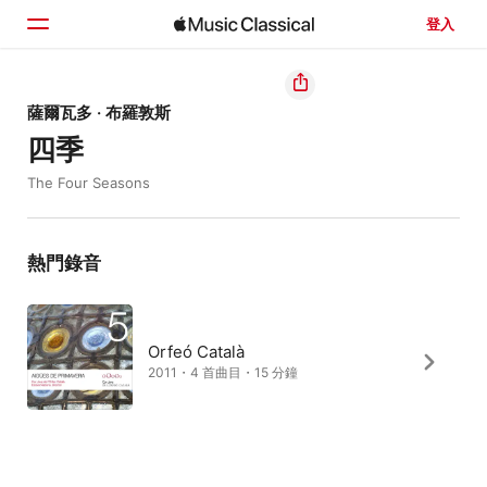
登入
首頁
薩爾瓦多 · 布羅敦斯
四季
瀏覽
The Four Seasons
搜尋
熱門錄音
Orfeó Català
2011・4 首曲目・15 分鐘