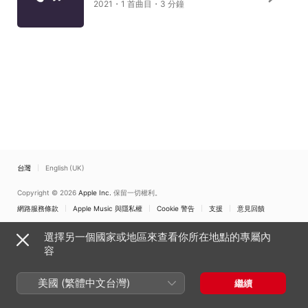
2021・1 首曲目・3 分鐘
台灣
English (UK)
Copyright © 2026
Apple Inc.
保留一切權利。
網路服務條款
Apple Music 與隱私權
Cookie 警告
支援
意見回饋
選擇另一個國家或地區來查看你所在地點的專屬內
容
美國 (繁體中文台灣)
繼續