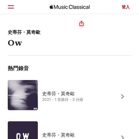
登入
首頁
史蒂芬・莫奇歐
Ow
瀏覽
搜尋
熱門錄音
史蒂芬・莫奇歐
2021・1 首曲目・3 分鐘
史蒂芬・莫奇歐