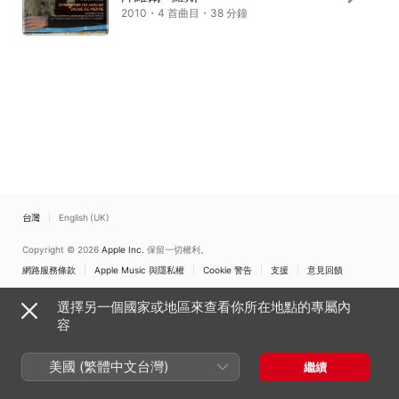
2010・4 首曲目・38 分鐘
台灣
English (UK)
Copyright © 2026
Apple Inc.
保留一切權利。
網路服務條款
Apple Music 與隱私權
Cookie 警告
支援
意見回饋
選擇另一個國家或地區來查看你所在地點的專屬內
容
美國 (繁體中文台灣)
繼續