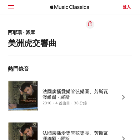
登入
首頁
西耶瑞 · 派庫
美洲虎交響曲
瀏覽
搜尋
熱門錄音
法國廣播愛樂管弦樂團、芳斯瓦 ·
澤維爾 · 羅斯
2010・4 首曲目・38 分鐘
法國廣播愛樂管弦樂團、芳斯瓦 ·
澤維爾 · 羅斯