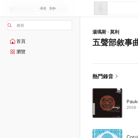
搜尋
湯瑪斯 · 莫利
五聲部敘事
首頁
瀏覽
熱門錄音
Pauk
2008
Corul