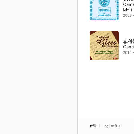
Came
Mari
2026
菲利普
Cant
2010
台灣
English (UK)