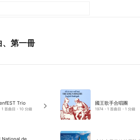
曲、第一冊
enfEST Trio
國王歌手合唱團
・1 首曲目・10 分鐘
1974・1 首曲目・1 分鐘
 National de