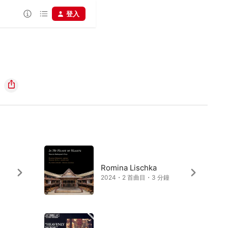
登入
Romina Lischka
2024・2 首曲目・3 分鐘