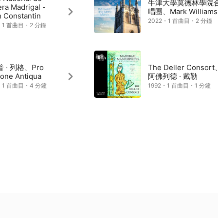
牛津大學莫德林學院
ra Madrigal -
唱團、Mark Williams
n Constantin
2022・1 首曲目・2 分鐘
・1 首曲目・2 分鐘
 · 列格、Pro
The Deller Consor
ione Antiqua
阿佛列德 · 戴勒
・1 首曲目・4 分鐘
1992・1 首曲目・1 分鐘