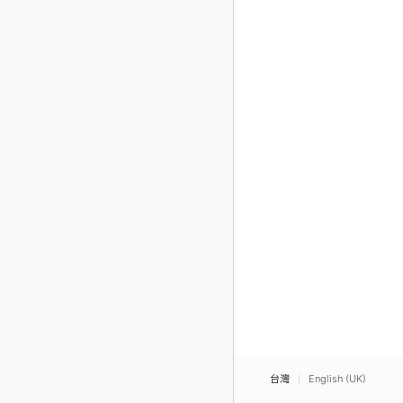
台灣
English (UK)