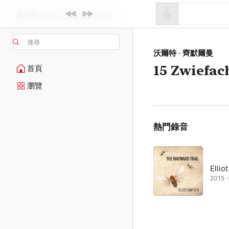
搜尋
沃爾特 · 齊默爾曼
15 Zwiefac
首頁
瀏覽
熱門錄音
Ellio
2015