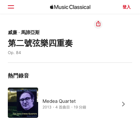
登入
首頁
威廉 · 馬諦亞斯
第二號弦樂四重奏
瀏覽
Op. 84
搜尋
熱門錄音
Medea Quartet
2013・4 首曲目・19 分鐘