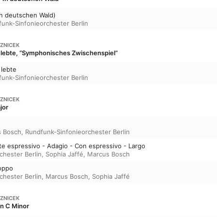
In deutschen Wald)
unk-Sinfonieorchester Berlin
EZNICEK
l lebte, “Symphonisches Zwischenspiel”
 lebte
unk-Sinfonieorchester Berlin
EZNICEK
jor
 Bosch
,
Rundfunk-Sinfonieorchester Berlin
ante espressivo - Adagio - Con espressivo - Largo
chester Berlin
,
Sophia Jaffé
,
Marcus Bosch
roppo
chester Berlin
,
Marcus Bosch
,
Sophia Jaffé
EZNICEK
in C Minor