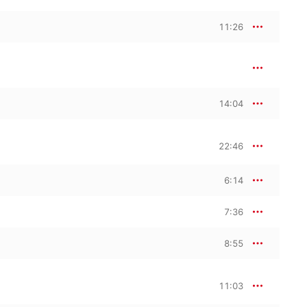
11:26
14:04
22:46
6:14
7:36
8:55
11:03