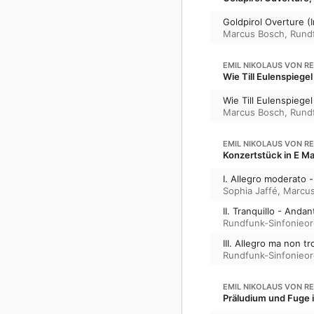
Goldpirol Overture (
Marcus Bosch
,
Rundf
EMIL NIKOLAUS VON R
Wie Till Eulenspiege
Wie Till Eulenspiegel
Marcus Bosch
,
Rundf
EMIL NIKOLAUS VON R
Konzertstück in E Ma
I. Allegro moderato -
Sophia Jaffé
,
Marcus
II. Tranquillo - And
Rundfunk-Sinfonieor
III. Allegro ma non t
Rundfunk-Sinfonieor
EMIL NIKOLAUS VON R
Präludium und Fuge 