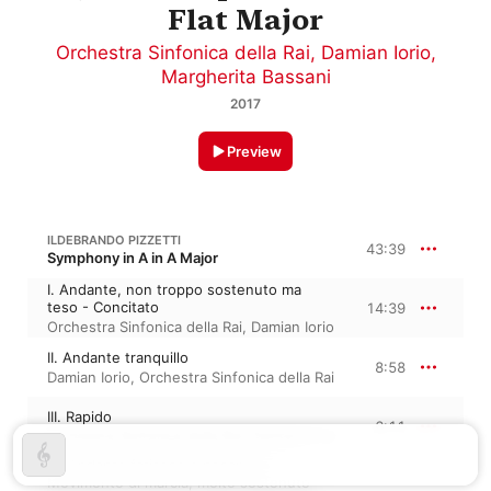
Flat Major
Orchestra Sinfonica della Rai
,
Damian Iorio
,
Margherita Bassani
2017
Preview
ILDEBRANDO PIZZETTI
43:39
Symphony in A in A Major
I. Andante, non troppo sostenuto ma
teso - Concitato
14:39
Orchestra Sinfonica della Rai
,
Damian Iorio
II. Andante tranquillo
8:58
Damian Iorio
,
Orchestra Sinfonica della Rai
III. Rapido
6:11
Orchestra Sinfonica della Rai
,
Damian Iorio
IV. Andante faticoso e pesante -
Movimento di marcia, molto sostenuto -