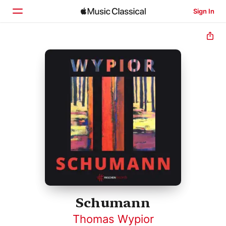
Sign In
Home
Browse
Search
Schumann
Thomas Wypior