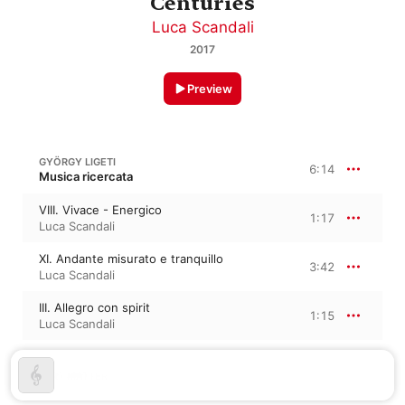
Centuries
Luca Scandali
2017
Preview
GYÖRGY LIGETI
6:14
Musica ricercata
VIII. Vivace - Energico
1:17
Luca Scandali
XI. Andante misurato e tranquillo
3:42
Luca Scandali
III. Allegro con spirit
1:15
Luca Scandali
BERT MATTER