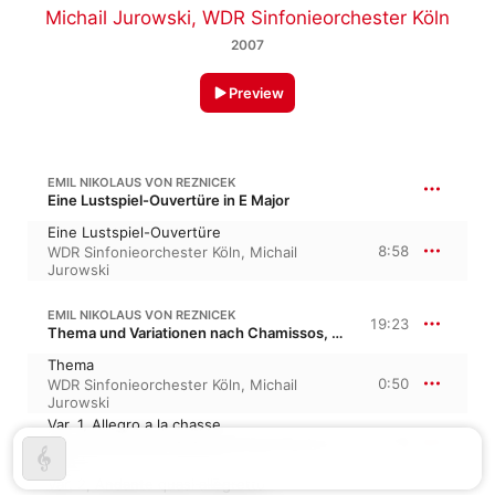
Michail Jurowski
,
WDR Sinfonieorchester Köln
2007
Preview
EMIL NIKOLAUS VON REZNICEK
Eine Lustspiel-Ouvertüre in E Major
Eine Lustspiel-Ouvertüre
8:58
WDR Sinfonieorchester Köln
,
Michail
Jurowski
EMIL NIKOLAUS VON REZNICEK
19:23
Thema und Variationen nach Chamissos, “Tragische Geschichte”
Thema
0:50
WDR Sinfonieorchester Köln
,
Michail
Jurowski
Var. 1, Allegro a la chasse
1:19
Michail Jurowski
,
WDR Sinfonieorchester
Köln
Var. 2, Andante quasi allegretto