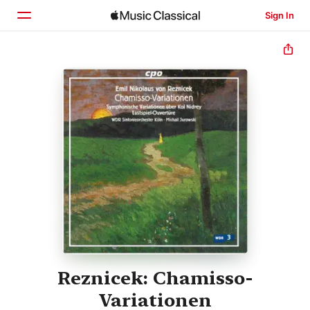
Sign In
Home
Browse
Search
Reznicek: Chamisso-
Variationen