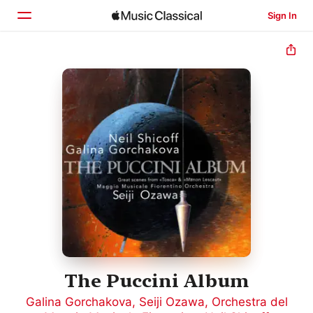
Sign In
Home
Browse
Search
The Puccini Album
Galina Gorchakova
,
Seiji Ozawa
,
Orchestra del