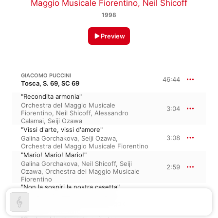
Maggio Musicale Fiorentino
,
Neil Shicoff
1998
Preview
GIACOMO PUCCINI
46:44
Tosca, S. 69, SC 69
"Recondita armonia"
Orchestra del Maggio Musicale
3:04
Fiorentino
,
Neil Shicoff
,
Alessandro
Calamai
,
Seiji Ozawa
"Vissi d'arte, vissi d'amore"
3:08
Galina Gorchakova
,
Seiji Ozawa
,
Orchestra del Maggio Musicale Fiorentino
"Mario! Mario! Mario!"
Galina Gorchakova
,
Neil Shicoff
,
Seiji
2:59
Ozawa
,
Orchestra del Maggio Musicale
Fiorentino
"Non la sospiri la nostra casetta"
Neil Shicoff
,
Seiji Ozawa
,
Galina
4:21
Gorchakova
,
Orchestra del Maggio
Musicale Fiorentino