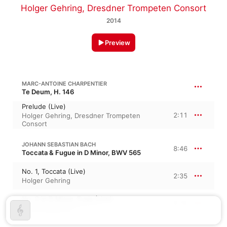
Holger Gehring
,
Dresdner Trompeten Consort
2014
Preview
MARC-ANTOINE CHARPENTIER
Te Deum, H. 146
Prelude (Live)
2:11
Holger Gehring
,
Dresdner Trompeten
Consort
JOHANN SEBASTIAN BACH
8:46
Toccata & Fugue in D Minor, BWV 565
No. 1, Toccata (Live)
2:35
Holger Gehring
No. 2 in D Minor, Fuga (Live)
6:10
Holger Gehring