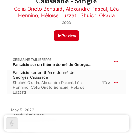
Caussade - Single
Célia Oneto Bensaid
,
Alexandre Pascal
,
Léa
Hennino
,
Héloïse Luzzati
,
Shuichi Okada
2023
Preview
GERMAINE TAILLEFERRE
Fantaisie sur un thème donné de Georges Caussade
Fantaisie sur un thème donné de
Georges Caussade
4:35
Shuichi Okada
,
Alexandre Pascal
,
Léa
Hennino
,
Célia Oneto Bensaid
,
Héloïse
Luzzati
May 5, 2023

1 track, 4 minutes

℗ 2022 La Boite à Pépites
RECORD LABEL