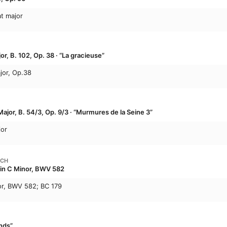
at major
or, B. 102, Op. 38 · “La gracieuse”
ajor, Op.38
ajor, B. 54/3, Op. 9/3 · “Murmures de la Seine 3”
jor
ACH
 in C Minor, BWV 582
or, BWV 582; BC 179
nds”