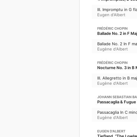
III. Impromptu in G fl
Eugen d'Albert
FRÉDÉRIC CHOPIN
Ballade No. 2 in F Maj
Ballade No. 2 In F m
Eugène d'Albert
FRÉDÉRIC CHOPIN
Nocturne No. 3 in B M
III. Allegretto in B ma
Eugène d'Albert
JOHANN SEBASTIAN B
Passacaglia & Fugue
Passacaglia In C min
Eugène d'Albert
EUGEN D'ALBERT
Tiefland, “The Lowla