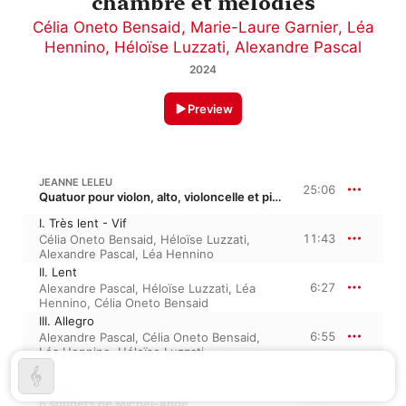
chambre et mélodies
Célia Oneto Bensaid
,
Marie-Laure Garnier
,
Léa
Hennino
,
Héloïse Luzzati
,
Alexandre Pascal
2024
Preview
JEANNE LELEU
25:06
Quatuor pour violon, alto, violoncelle et piano
I. Très lent - Vif
11:43
Célia Oneto Bensaid
,
Héloïse Luzzati
,
Alexandre Pascal
,
Léa Hennino
II. Lent
6:27
Alexandre Pascal
,
Héloïse Luzzati
,
Léa
Hennino
,
Célia Oneto Bensaid
III. Allegro
6:55
Alexandre Pascal
,
Célia Oneto Bensaid
,
Léa Hennino
,
Héloïse Luzzati
JEANNE LELEU
23:51
6 sonnets de Michel-Ange