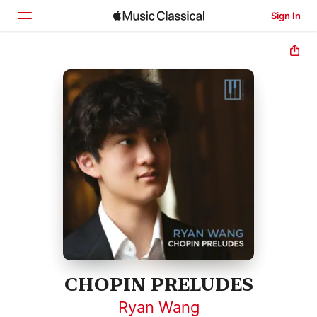
Sign In
Home
Browse
Search
CHOPIN PRELUDES
Ryan Wang