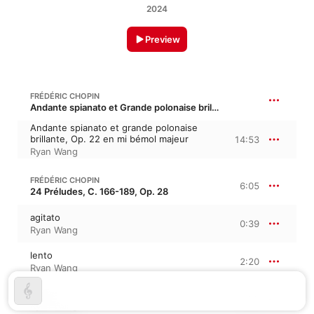
2024
Preview
FRÉDÉRIC CHOPIN
Andante spianato et Grande polonaise brillante in E-Flat Major, B. 58, Op. 22
Andante spianato et grande polonaise
brillante, Op. 22 en mi bémol majeur
14:53
Ryan Wang
FRÉDÉRIC CHOPIN
6:05
24 Préludes, C. 166-189, Op. 28
agitato
0:39
Ryan Wang
lento
2:20
Ryan Wang
vivace
0:58
Ryan Wang